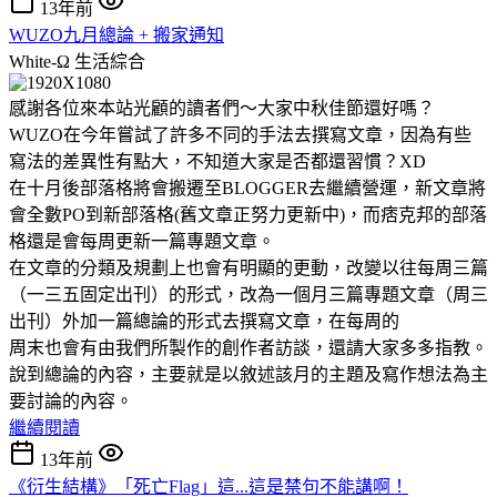
13年前
WUZO九月總論 + 搬家通知
White-Ω
生活綜合
感謝各位來本站光顧的讀者們～大家中秋佳節還好嗎？
WUZO在今年嘗試了許多不同的手法去撰寫文章，因為有些
寫法的差異性有點大，不知道大家是否都還習慣？XD
在十月後部落格將會搬遷至BLOGGER去繼續營運，新文章將
會全數PO到新部落格(舊文章正努力更新中)，而痞克邦的部落
格還是會每周更新一篇專題文章。
在文章的分類及規劃上也會有明顯的更動，改變以往每周三篇
（一三五固定出刊）的形式，改為一個月三篇專題文章（周三
出刊）外加一篇總論的形式去撰寫文章，在每周的
周末也會有由我們所製作的創作者訪談，還請大家多多指教。
說到總論的內容，主要就是以敘述該月的主題及寫作想法為主
要討論的內容。
繼續閱讀
13年前
《衍生結構》「死亡Flag」這...這是禁句不能講啊！