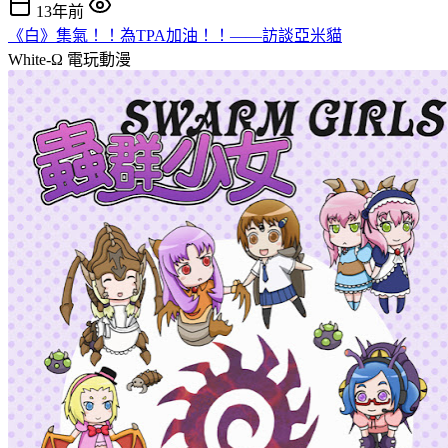
13年前
《白》集氣！！為TPA加油！！——訪談亞米貓
White-Ω
電玩動漫