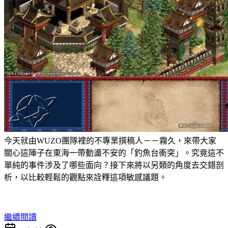
今天就由WUZO團隊裡的不專業撰稿人－－霧久，來帶大家
關心這陣子在東海一帶動盪不安的「釣魚台衝突」。究竟這不
單純的事件涉及了哪些面向？接下來將以另類的角度去交錯剖
析，以比較輕鬆的觀點來詮釋這項敏感議題。
繼續閱讀