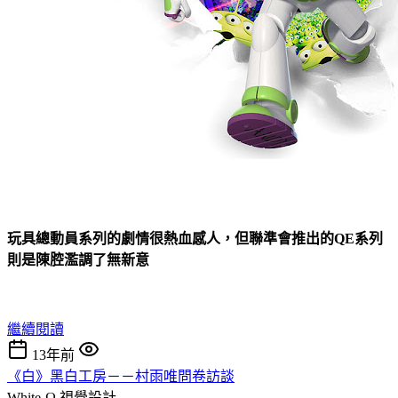
玩具總動員系列的劇情很熱血感人，但聯準會推出的QE系列
則是陳腔濫調了無新意
繼續閱讀
13年前
《白》黑白工房－－村雨唯問卷訪談
White-Ω
視覺設計