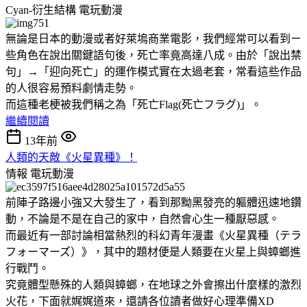
Cyan-衍生結構
電玩動漫
無論是日本的動漫或者好萊塢商業電影，我們經常可以看到ㄧ
些角色在說出關鍵語句後，死亡率竟高達八成。由於「說出禁
句」→「迎向死亡」的運作模式實在太過老套，常看這些作品
的人很容易預料劇情走勢。
而這種老梗被我們稱之為「死亡Flag(死亡フラグ)」。
繼續閱讀
13年前
人類的天敵《火星異種》！
情報
電玩動漫
前陣子路邊小強又大發生了，看到那黝黑發亮的軀體迅速地鑽
動，不論是不是在自己的家中，自然會心生一種厭惡感。
而最近有一部討論相當熱烈的科幻青年漫畫《火星異種（テラ
フォーマーズ）》，其中的題材便是人類要在火星上與蟑螂進
行戰鬥。
究竟體型懸殊的人類與蟑螂，在地球之外會擦出什麼樣的激烈
火花，下面就娓娓道來，還請各位讀者做好心理準備XD