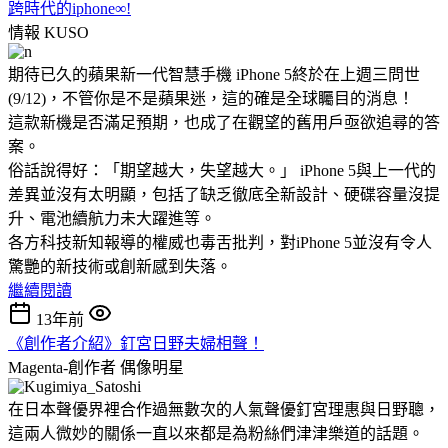
跨時代的iphone∞!
情報
KUSO
期待已久的蘋果新一代智慧手機 iPhone 5終於在上週三問世
(9/12)，不管你是不是蘋果迷，這的確是全球矚目的消息！
這款新機是否滿足預期，也成了在觀望的舊用戶亟欲追尋的答
案。
俗話說得好：「期望越大，失望越大。」 iPhone 5與上一代的
差異並沒有太明顯，包括了缺乏徹底全新設計、硬碟容量沒提
升、電池續航力未大躍進等。
各方科技新知報導的權威也毒舌批判，對iPhone 5並沒有令人
驚艷的新技術或創新感到失落。
繼續閱讀
13年前
《創作者介紹》釘宮日野夫婦相聲！
Magenta-創作者
偶像明星
在日本聲優界裡合作過無數次的人氣聲優釘宮理惠與日野聰，
這兩人微妙的關係一直以來都是為粉絲們津津樂道的話題。