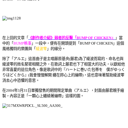
在上回的文章「
《創作者介紹》弱者的反擊「BUMP OF CHICKEN」
」當
中的「
BUMP軼事
」一段中，便有在開頭提到「BUMP OF CHICKEN」這個
風格獨特的樂團與「
綾波零
」的緣分。
除了「アルエ」這首曲子是主唱藤原基央(藤君)為了綾波而寫的、命名也與
綾波零的姓名緊密相關之外，在歌詞上藤君也下了相當大的功夫，以獻給他
非常喜愛的這位角色。像是歌詞中的『ハートに巻いた包帯を 僕がゆっく
りほどくから』(我會慢慢解開 纏在妳心上的繃帶)，這也意味著幫助綾波零
消去心中恐懼的意思。
在2004年3月31日單獨發售的期間限定單曲〈アルエ〉，封面由藤君親手繪
製，內容正是「一顆心上纏繞著繃帶」這樣的圖。