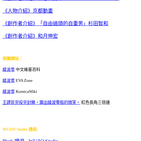
《人物介紹》京都動畫
《創作者介紹》「自由過頭的自重男」杉田智和
《創作者介紹》和月伸宏
相關網站：
綾波零
中文維基百科
綾波零
EVA Zone
綾波零
KomicaWiki
王建民完投完封勝，露出綾波零般的微笑。
紅色長角三倍速
WUZO
Studio
連結: