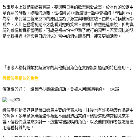
故事基本上就是圍繞著真嗣、零與明日香的歡樂
戀愛故事，於本作的設定中
是真嗣的母親‧碇唯的遠親，性格則以TV版最後一話中登場的「學園EVA」
為準。來到第三新東京市的原因是為了源堂與唯的實驗。由於小時候被同學
孤立，因此在登場初期不太能看到她的笑容。原則上雖然是這麼說，但對真
嗣的感情其實相當明顯，可說是初來怕生但熟了就行的類型。若要類比的話
是比較接近《涼宮春日的消失》當中的消失版長門，卻又更加活潑。
「思考人格特質類於綾波零的其他動漫角色在實際設計過程的特色應用。」
與綾波零相似的角色
俗話說的好：「說長門抄襲綾波的話，會被人用頭鎚撞的。
」(大誤
綾波零在動漫界算是無口娘最主要的代表人物，往後也有許多動漫作品當中
的角色，多半是運用綾波作為藍本而創造出來的。儘管這點時常招惹來爭
議，但我們還是來探討一下這些常被說嘴的角色、以及他們的作者是怎麼應
用這種特質的吧！