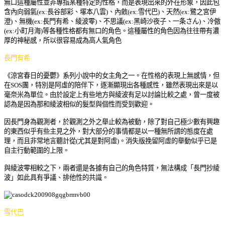
無口這種屬性並非專指某種特定的性格，而是表現出來的外在形象，因此包
含內向弱氣(ex:長谷部彩、塚本八雲)、內斂(ex:雪代巴)、天然(ex:鷺之宮伊
澄)、無機(ex:長門有希、綾波零)、不思議(ex:黑崎沙夜子、一条さん)、冷傲
(ex:小町月海)等各種性格都有無口的角色。這種屬性的角色因為往往帶有濃
厚的神秘感，所以很容易成為高人氣角色
長門有希
《涼宮春日的憂鬱》系列小說中的女主角之一。在性格的表現上無感情，但
在SOS團，特別是阿虛的陪伴下，逐漸顯現出各種感性，雖然表現出來是以
毫奈米為單位。由於設定上有些地方與綾波有足以討論比較之處，曾一度被
認為是因為那和綾波相似的髮型與個性而受到歡迎。
因長門身為觀測者，於觀測之外之舉止較為被動，除了對自己極少數有興趣
的東西似乎有些主見之外，對大部分的事情都是以一種無所謂的態度在處
理，而且非常地言聽計從(尤其是對阿虛)。消失版挽留阿虛的舉動似乎已是
自主行動範圍的上限。
與綾波零相較之下，兩者還是各據有自己的角色特質，無法構成「長門抄綾
波」如此具有爭議、排他性的共識。
雪代巴