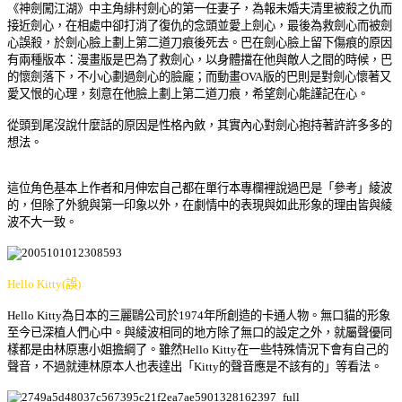
《神劍闖江湖》中主角緋村劍心的第一任妻子，為報未婚夫清里被殺之仇而
接近劍心，在相處中卻打消了復仇的念頭並愛上劍心，最後為救劍心而被劍
心誤殺，於劍心臉上劃上第二道刀痕後死去。巴在劍心臉上留下傷痕的原因
有兩種版本：漫畫版是巴為了救劍心，以身體擋在他與敵人之間的時候，巴
的懷劍落下，不小心劃過劍心的臉龐；而動畫OVA版的巴則是對劍心懷著又
愛又恨的心理，刻意在他臉上劃上第二道刀痕，希望劍心能謹記在心。
從頭到尾沒說什麼話的原因是性格內斂，其實內心對劍心抱持著許許多多的
想法。
這位角色基本上作者和月伸宏自己都在單行本專欄裡說過巴是「
參考」綾波
的，但除了外貌與第一印象以外，在劇情中的表現與如此形象的理由皆與綾
波不大一致。
Hello Kitty(誤)
Hello Kitty為日本的三麗鷗公司於1974年所創造的卡通人物。無口貓的形象
至今已深植人們心中。與綾波相同的地方除了無口的設定之外，就屬聲優同
樣都是由林原惠小姐擔綱了。雖然Hello Kitty在一些特殊情況下會有自己的
聲音，不過就連林原本人也表達出「Kitty的聲音應是不該有的」等看法。