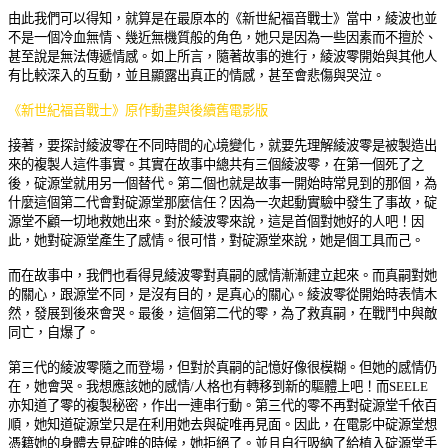
由此我們可以得知，就算是在最原本的《新世紀福音戰士》當中，綾波也並
不是一個冷血無情、幾近無機質般的角色，她只是因為一些因素而不擅於、
甚至說是無法傳遞情感。如上所言，
隨著故事的進行，綾波零開始與其他人
有比較深入的互動，並且顯露出真正的情感，甚至會悲傷與哭泣。
《新世紀福音戰士》原作動畫與後續舊電影版
接著，要探討綾波零在不同時間的心境變化，就要先理解綾波零是被製造出
來的複製人這件事實。其實在故事中總共有三個綾波零，在第一個死了之
後，碇源堂就用另一個替代。第二個也就是故事一開始時常見到的那個，
為
什麼這個第二代會對碇源堂那麼信任？因為一次起動實驗中發生了事故，碇
源堂不顧一切地救她出來。對於綾波零來說，這是首個對她好的人吧！因
此，她對碇源堂產生了感情。很可惜，對碇源堂來說，她是個工具而己。
而在故事中，我們也看得見綾波零對真嗣的感情漸漸建立起來。而真嗣對她
的關心，跟源堂不同，是沒有目的，是真心的關心。綾波零從開始時表情木
然，發展到後來會哭。最後，這個第二代的零，為了救真嗣，在戰鬥中與敵
同亡，自爆了。
第三代的綾波零隨之而登場，但對於真嗣的記憶好像很模糊。但她的感情仍
在，她會哭。我想應該她的感情/人格也有轉移到新的驅體上吧！而SEELE
亦知道了零的複製秘密，作出一連串行動。第三代的零不再對碇源堂千依百
順，她知道碇源堂只是在利用她去與碇唯再見面。因此，在電影中碇源堂想
憑籍她的身體去見碇唯的時候，她拒絕了。並且自行吸納了給植入碇源堂手