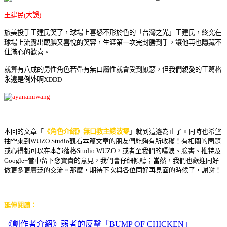
王建民(大誤)
旅美投手王建民笑了，球場上喜怒不形於色的「台灣之光」王建民，終究在
球場上流露出靦腆又喜悅的笑容，生涯第一次完封勝到手，讓他再也隱藏不
住滿心的歡喜。
就算有八成的男性角色若帶有無口屬性就會受到厭惡，但我們親愛的王葛格
永遠是例外啊XDDD
本回的文章「
《角色介紹》無口教主綾波零
」就到這邊為止了。同時也希望
抽空來到WUZO Studio觀看本篇文章的朋友們能夠有所收穫！有相關的問題
或心得都可以在本部落格Studio WUZO，或者至我們的噗浪、臉書、推特及
Google+當中留下您寶貴的意見，我們會仔細傾聽；當然，我們也歡迎同好
做更多更廣泛的交流。那麼，期待下次與各位同好再見面的時候了，謝謝！
延伸閱讀：
《創作者介紹》弱者的反擊「BUMP OF CHICKEN」