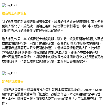
福音戰士新劇場版
到了近期有嶄新詮釋的新劇場版當中，綾波的性格與表現修飾地比當初還要
更加人性化了。雖然說一開始在電影《福音戰士新劇場版：序》中，綾波零
的個性與出現的場景並沒有很多劇烈的變動。
進入系列作第二集《福音戰士新劇場版：破》時，綾波零開始會替別人著想
並做出實際的行動（例如：邀請碇源堂、碇真嗣和NERV的部份成員用餐，
其用意希望真嗣可以跟父親關係拉近），情緒與表情也更具人性。比起原
TV版給人的感覺是個不懂感情為何物的冷血少女（即使心中並不是這樣，
但外表還是面無表情），劇場版中的綾波零比較像個普通少女成長過後更為
成熟的感覺，也更坦然喜歡真嗣的心情，並與明日香關係變好。
碇真嗣育成計畫
《新世紀福音戰士 碇真嗣育成計畫》是日本漫畫家高橋脩以Gainax、Khara
原作的同名遊戲軟體中的「校園篇」改編之作品。
本漫畫和原作是平行世
界，本作中碇唯有出現，而所有人都在NERV的前身「人工進化研究所」工
作。