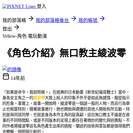
登入
我的部落格
我的部落格後台
我的帳號
登出
Yellow-角色
電玩動漫
《角色介紹》無口教主綾波零
14年前
「如果是命令，我就照做。」在經典的日本動畫《新世紀福音戰士》當中，
身為女主角之一的
綾波零
大致上給人的印象不外乎是如此無感情、服從指示
的形象。事實上，故事一開始時，綾波零是一個謎一般的人物，而且行為舉
止也相當特別。隨著故事進行，她也開始與週遭的其他人開始有所互動，特
別是與同班同學、也就是身為本作主角的碇真嗣。這位無口教主不論是在故
事的不同時間點、或是不同版本的呈現上都存在著微妙的變化與迥異點。不
同作者將綾波零這名角色產生出來的過程、闡述的技術與意旨都是值得我們
去瞭解、辨明與比較的。