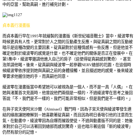
中的亞當，幫助真嗣，進行補完計劃。
貞本義行漫畫版
而貞本義行早在1995年就繪製的漫畫版《新世紀福音戰士》當中，
綾波零有
時候更具有人性，更常對於人之間的互動產生反應。與碇真嗣之間的互動被
暗示是這種改變的主要因素。碇真嗣對於這種情感有一些反應，但是他並不
確定他對於綾波零的感覺是什麼，也不確定他們的關係是否正在發展中。在
第5集中，綾波零邀請他進入自己的房子（這使得碇真嗣感到驚奇），甚至
泡茶請他喝。後來，碇真嗣與綾波零一起參觀NERV總部的花園，在這個時
候綾波零依序提到她與真嗣之前的身體接觸，並且描述她的感覺。後來綾波
零要求他握住她的手，而真嗣也同意。
綾波零在漫畫版當中希望她可以被視為是一個人，而不是一具「人偶」。在
她與渚薰首次見面時，他曾說他們兩個是一樣的，不過綾波零在思考之後回
答說「不，我們是不一樣的。我們可能非常相似，但是我們是不一樣的。」
在與子宮天使阿米沙爾（Almisael）戰鬥時，因為子宮天使與綾波零發生連
結的緣故讓她暸解到－她喜歡著碇真嗣，而且因為明日香吸引他的注意而生
氣。在動畫中，綾波零因為自爆而摧毀使徒。不過與動畫版不同的是：她後
來對於自己可以活著回到總部而感到驚奇，這也暗示著這個「新的綾波零」
仍然有部分的記憶。