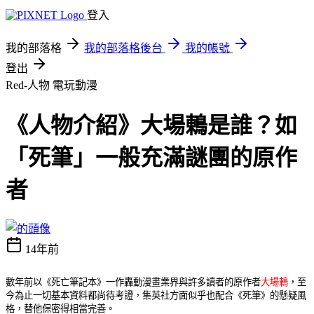
登入
我的部落格
我的部落格後台
我的帳號
登出
Red-人物
電玩動漫
《人物介紹》大場鶇是誰？如
「死筆」一般充滿謎團的原作
者
14年前
數年前以《死亡筆記本》一作轟動漫畫業界與許多讀者的原作者
大場鶇
，至
今為止一切基本資料都尚待考證，集英社方面似乎也配合《死筆》的懸疑風
格，替他保密得相當完善。