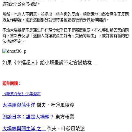
這項近乎公開的秘密。
當然，也有人不同意，並提出一些有趣的反論，相對應地自然會產生正反兩
方互作辯證，關於這個部分就留待各位讀者後續去做延伸閱讀。
不論大場鶇是不是蒲生洋在現今似乎已不是那麼重要，在推導出新答案的同
時，重新去反思「這個人能讓我產生好奇、質疑的理由」，或許會有新的想
法也說不定。
如果《幸運超人》給
小畑畫說不定會變這樣......
延伸閱讀：
《概念介紹》少年漫畫
大場鶇與蒲生洋
傑夫．叶＠風陵渡
朗談日本：誰是大場鶇？
東方報業
大場鶇與蒲生洋 之二
傑夫．叶＠風陵渡