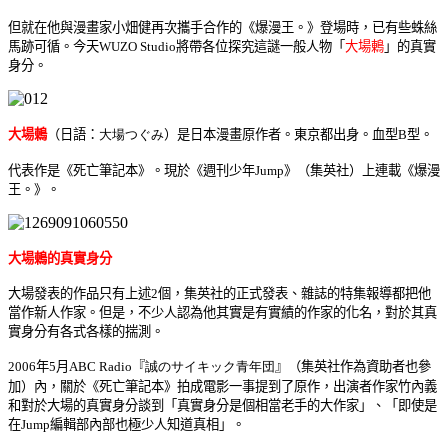
但就在他與漫畫家小畑健再次攜手合作的《爆漫王。》登場時，已有些蛛絲
馬跡可循。今天WUZO Studio將帶各位探究這謎一般人物「
大場鶇
」的真實
身分。
大場鶇
（日語：
大場つぐみ
）是日本漫畫原作者。東京都出身。血型B型。
代表作是《死亡筆記本》。現於《週刊少年Jump》（集英社）上連載《爆漫
王。》。
大場鶇的真實身分
大場發表的作品只有上述2個，集英社的正式發表、雜誌的特集報導都把他
當作新人作家。但是，不少人認為他其實是有實績的作家的化名，對於其真
實身分有各式各樣的揣測。
2006年5月ABC Radio『
誠のサイキック青年団
』（集英社作為資助者也參
加）內，關於《死亡筆記本》拍成電影一事提到了原作，出演者作家竹內義
和對於大場的真實身分談到「真實身分是個相當老手的大作家」、「即使是
在Jump編輯部內部也極少人知道真相」。