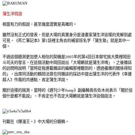
蒲生洋假說
相當有力的假說，甚至幾度證實是真確的。
雖然沒有正式的發表，但是大場的真實身分是漫畫家
蒲生洋
這樣的見解到處
可見，《死亡筆記本》第1話裡主角去的補習班名字「
蒲生塾
」就是其中一
個。
不過這個臆測更加使人相信的契機是2005年的第4回
日本御宅族大獎
裡
岡田
斗司夫
的發言
，在這個活動中岡田說出「大場鶇就是蒲生洋唷」，之後雜誌
的訪問時說明「當時從我連載雜誌的編輯那裡聽到的，透過複雜的關係得知
的」，出席同活動的
鶴岡法齋
在同雜誌的採訪中提出蒲生洋的代表作《
幸運
超人
》作風的共通點，肯定蒲生洋說。
關於這樣的揣測，當時的《週刊少年Jump》副編輯長
佐佐木尚
表示「關於這
個什麼都不能說」，不肯定也不否定大場鶇就是蒲生洋這個說法
。
刊載在
《爆漫王。》中
大場的分鏡稿。