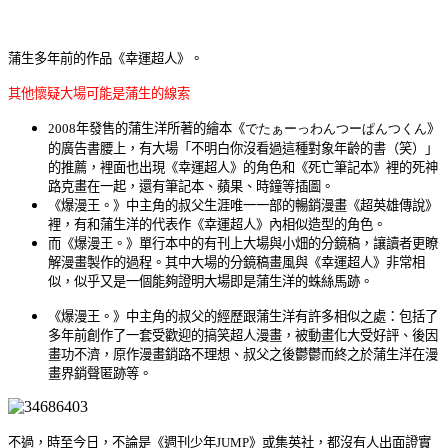
蒲生多年前的作品《幸運超人》。
其他懷疑大場可能是蒲生的線索
2008年發售的蒲生洋所著的繪本《
でたぁーっわんつーぱんつくん
》
的廣告書腰上，有大場「不明白你沒看過這種對象年齡的書（笑）」
的推薦，裡面也出現《幸運超人》的角色和《死亡筆記本》裡的死神
路克畫在一起，還有筆記本、蘋果、時鐘等插圖。
《爆漫王。》中主角的叔父生涯唯一一部的暢銷漫畫《超英雄傳說》
裡，有和蒲生洋的代表作《幸運超人》內相似造型的角色。
而《爆漫王。》單行本中的有刊上大場與小畑的分鏡稿，讓讀者更瞭
解漫畫製作的過程。其中大場的分鏡稿畫風與《幸運超人》非常相
似，似乎又是一個能夠證明大場即是蒲生洋的蛛絲馬跡。
《爆漫王。》中主角的叔父的經歷跟蒲生洋有許多相似之處：包括了
多年前創作了一套受歡迎的搞笑超人漫畫，被動畫化大受好評、後因
畫功不濟，原作漫畫銷路不理想、叔父之後鬱鬱而終之於蒲生洋在漫
畫界銷聲匿跡等。
不過，時至今日，不論是《週刊少年JUMP》或集英社，都沒有人出面證實